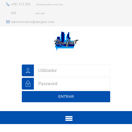
+351 212 225
(Chamada para a rede fixa
453
nacional)
administrativo@docgest.com
ENTRAR
Menu