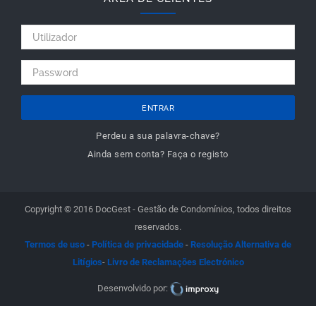
ENTRAR
Perdeu a sua palavra-chave?
Ainda sem conta? Faça o registo
Copyright © 2016 DocGest - Gestão de Condomínios, todos direitos
reservados.
Termos de uso
-
Política de privacidade
-
Resolução Alternativa de
Litígios
-
Livro de Reclamações Electrónico
Desenvolvido por: