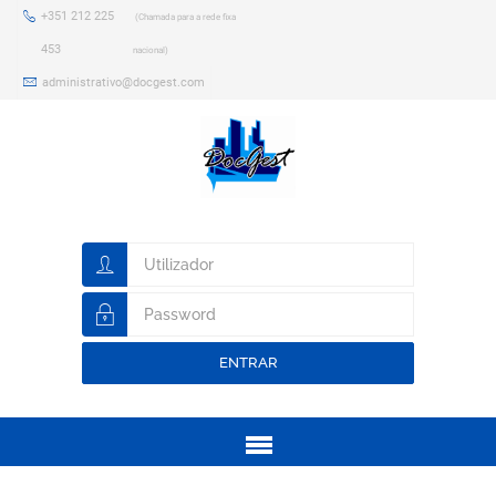
+351 212 225
(Chamada para a rede fixa
453
nacional)
administrativo@docgest.com
ENTRAR
Menu