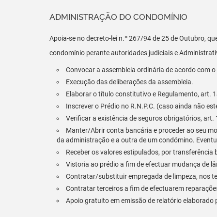
ADMINISTRAÇÃO DO CONDOMÍNIO
Apoia-se no decreto-lei n.º 267/94 de 25 de Outubro, 
condomínio perante autoridades judiciais e Administrativ
Convocar a assembleia ordinária de acordo com o 
Execução das deliberações da assembleia.
Elaborar o título constitutivo e Regulamento, art. 
Inscrever o Prédio no R.N.P.C. (caso ainda não est
Verificar a existência de seguros obrigatórios, ar
Manter/Abrir conta bancária e proceder ao seu m
da administração e a outra de um condómino. Eventu
Receber os valores estipulados, por transferência 
Vistoria ao prédio a fim de efectuar mudança de l
Contratar/substituir empregada de limpeza, nos 
Contratar terceiros a fim de efectuarem reparaçõ
Apoio gratuito em emissão de relatório elaborado 