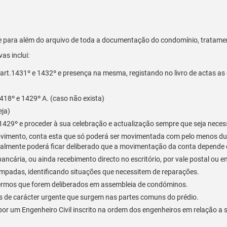
que para além do arquivo de toda a documentação do condomínio, tratam
as inclui:
art.1431º e 1432º e presença na mesma, registando no livro de actas as
1418º e 1429º A. (caso não exista)
eja)
t. 1429º e proceder à sua celebração e actualização sempre que seja neces
ovimento, conta esta que só poderá ser movimentada com pelo menos d
almente poderá ficar deliberado que a movimentação da conta depende
bancária, ou ainda recebimento directo no escritório, por vale postal ou 
âmpadas, identificando situações que necessitem de reparações.
termos que forem deliberados em assembleia de condóminos.
es de carácter urgente que surgem nas partes comuns do prédio.
por um Engenheiro Civil inscrito na ordem dos engenheiros em relação a s